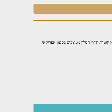
Hotel Forza Mare) מעוצב בפאר וממוקם בחוף פרטי בדוברוטה (Dobrota), על חופי מפרץ קוטור, חדרי המלון מעוצבים בסגנון אפריקאי