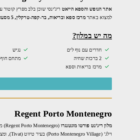
אתר הנופש והספא הייאט
ריג'ינסי שוכן בלב מפרץ קוטור עם
למצוא באתר
מרכז ספא ובריאות, בר-קפה-טרקלין, 5 מסעדות
מה יש במלון?
חדרים עם נוף לים
נגיש
2 ברכות שחיה
מתחם חוף 
מרכז בריאות וספא
Regent Porto Montenegro
מלון ריג‘נט פורטו מונטנגרו
(Regent Porto Montenegro) ממוקם במפרץ בוקה (Boka Bay) הרשום כאתר מורשת של אונסק‘ו, המלון ממוקם בתוך אזור הקניות המפואר
וילג‘ (Porto Montenegro Village) בעיר טיווט (Tivat), ומציע בריכה חיצונית, ספא ומרכז בריאות.