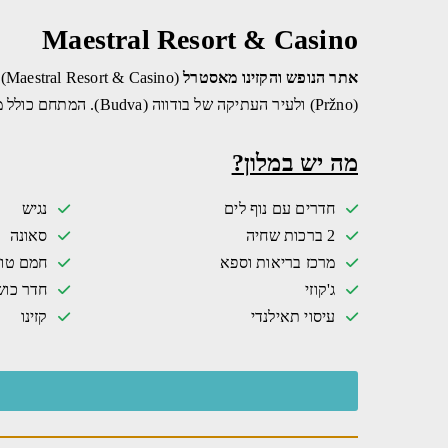
Maestral Resort & Casino
אתר הנופש והקזינו מאסטרל
(Pržno) ולעיר העתיקה של בודווה (Budva). המתחם כולל מספר
מה יש במלון?
חדרים עם נוף לים
נגיש
2 ברכות שחיה
סאונה
מרכז בריאות וספא
חמם טור
ג'קוזי
חדר כוש
עיסוי תאילנדי
קזינו