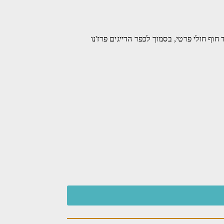
ם במפרץ סלעי רומנטי, ממש ליד חוף חולי פרטי, בסמוך לכפר הדייגים פרז'נו