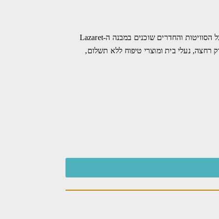
המשקיף לעבר מפרץ קוטור (Kotor) ומרוחק שני ק"מ מהרצג נובי (Herceg Novi), כל הסוויטות והחדרים שוכנים במבנה ה-Lazaret
א, חלוק רחצה, נעלי בית ומוצרי טיפוח ללא תשלום,