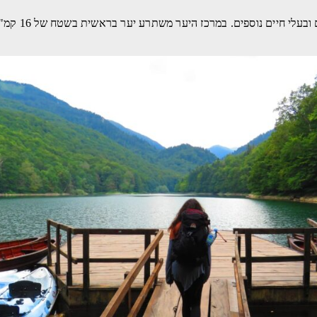
ם. במרכז היער משתרע יער בראשית בשטח של 16 קמ"ר ובו עצים עתיקים בני מאות שנים.