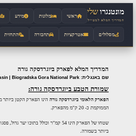
לתוכן
מונטנגרו
שלי
ראשי
מלונות
מידע
המדריך המלא למטייל
מסלולים
אטרקציות
תחבורה
התחזית
המדריך המלא לפארק ביוגרדסקה גורה
שם באנגלית: Kolasin | Biogradska Gora National Park
שמורת הטבע ביוגרדסקה גורה:
הפארק הלאומי ביוגרדסקה גורה
הינו הפארק הקטן ביותר מ
הממוקמת כ- 20 ק"מ מהפארק.
שטחו של הפארק הינו 54 קמ"ר וכולל בתוכו יער גדול, פסגות ושישה אגמים קרחוניים. האגם
ביותר בשמורה.