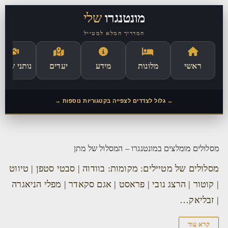
לתוכן
מונטנגרו
שלי
המדריך המלא למטייל
ראשי
מלונות
מידע
יעדים
נותני שירו
← גלול לצדדים לצפייה בקטגוריות נוספות →
מסלולים מומלצים במונטנגרו – המסלול של מתן
מסלולים של מטיילים: מקומות: בוודוה | סבטי סטפן | טיווט
| קוטור | הרצג נובי | פראסט | אגם סקאדר | מפלי הניאגרה
| זבליאק…
קרא עוד