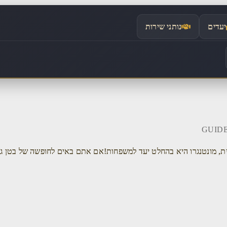
יעדים
נותני שירות
שית, מונטנגרו היא בהחלט יעד למשפחות!אם אתם באים לחופשה של בטן ג