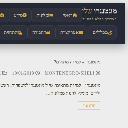
לתוכן
מונטנגרו
שלי
ראשי
מלונות
מידע
המדריך המלא למטייל
מסלולים
אטרקציות
תחבורה
התחזית
מונטנגרו – למי זה מתאים?
GUIDE
18/01/2019
MONTENEGRO-SHELI
מונטנגרו – למי זה מתאים? טיול מונטנגרו למשפחות: רא
ילדים, מומלץ להנות ממלונות…
קרא עוד