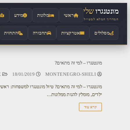
לתוכן
מונטנגרו
שלי
ראשי
מלונות
מידע
המדריך המלא למטייל
מסלולים
אטרקציות
תחבורה
התחזית
מונטנגרו – למי זה מתאים?
GUIDE
18/01/2019
MONTENEGRO-SHELI
מונטנגרו – למי זה מתאים? טיול מונטנגרו למשפחות: רא
ילדים, מומלץ להנות ממלונות…
קרא עוד