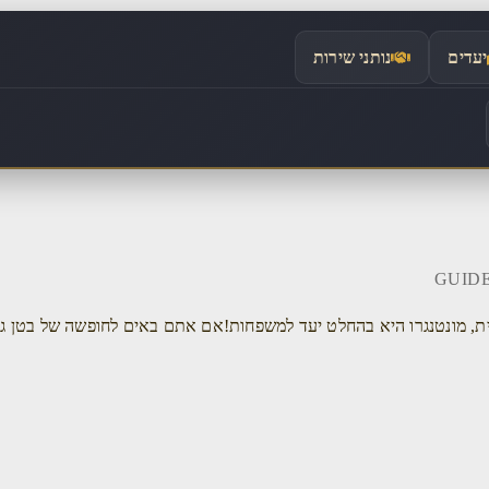
יעדים
נותני שירות
שית, מונטנגרו היא בהחלט יעד למשפחות!אם אתם באים לחופשה של בטן ג