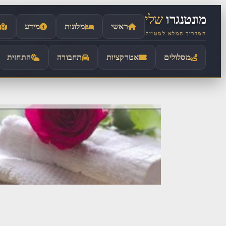
לתוכן
מונטנגרו
שלי
ראשי
מלונות
מידע
המדריך המלא למטייל
מסלולים
אטרקציות
תחבורה
התחזית